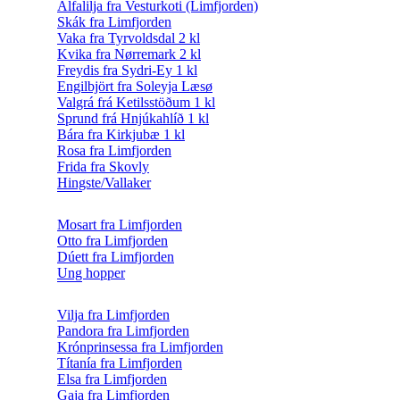
Àlfalilja fra Vesturkoti (Limfjorden)
Skák fra Limfjorden
Vaka fra Tyrvoldsdal 2 kl
Kvika fra Nørremark 2 kl
Freydis fra Sydri-Ey 1 kl
Engilbjört fra Soleyja Læsø
Valgrá frá Ketilsstöðum 1 kl
Sprund frá Hnjúkahlíð 1 kl
Bára fra Kirkjubæ 1 kl
Rosa fra Limfjorden
Frida fra Skovly
Hingste/Vallaker
Mosart fra Limfjorden
Otto fra Limfjorden
Dúett fra Limfjorden
Ung hopper
Vilja fra Limfjorden
Pandora fra Limfjorden
Krónprinsessa fra Limfjorden
Títanía fra Limfjorden
Elsa fra Limfjorden
Gaja fra Limfjorden