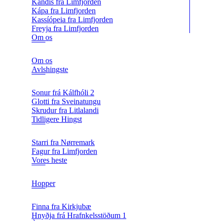
Kandis fra Limfjorden
Kápa fra Limfjorden
Kassíópeia fra Limfjorden
Freyja fra Limfjorden
Om os
Om os
Avlshingste
Sonur frá Kálfhóli 2
Glotti fra Sveinatungu
Skrudur fra Litlalandi
Tidligere Hingst
Starri fra Nørremark
Fagur fra Limfjorden
Vores heste
Hopper
Finna fra Kirkjubæ
Hnyðja frá Hrafnkelsstöðum 1