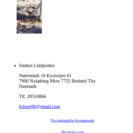
Stutteri Limfjorden
Nørremark 10 Kystvejen 61
7900 Nykøbing Mors 7755 Bedsted Thy
Danmark
Tlf. 28510866
krisser90@gmail.com
Vis almindelig hjemmeside
Bricksite.com