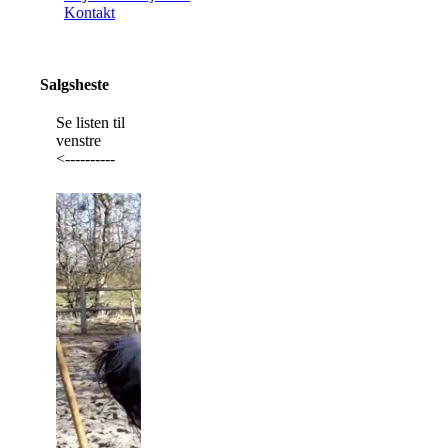
Kontakt
Salgsheste
Se listen til
venstre
<----------