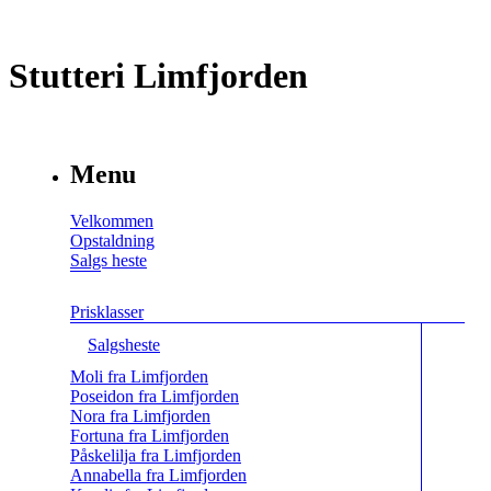
Stutteri Limfjorden
Menu
Velkommen
Opstaldning
Salgs heste
Prisklasser
Salgsheste
Moli fra Limfjorden
Poseidon fra Limfjorden
Nora fra Limfjorden
Fortuna fra Limfjorden
Påskelilja fra Limfjorden
Annabella fra Limfjorden